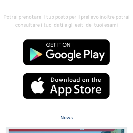
Scarica all'App AvisNet
Potrai prenotare il tuo posto per il prelievo inoltre potrai
consultare i tuoi dati e gli esiti dei tuoi esami
News