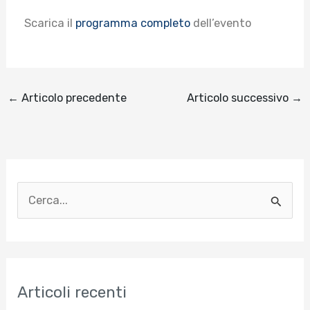
Scarica il
programma completo
dell’evento
←
Articolo precedente
Articolo successivo
→
C
e
r
c
Articoli recenti
a